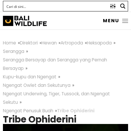
MENU
Home
Direktori
Hewan
Artropoda
Heksapoda
Serangga
Serangga Bersayap dan Serangga yang Pernah
Bersayap
Kupu-kupu dan Ngengat
Ngengat Owlet dan Sekutunya
Ngengat Underwing, Tiger, Tussock, dan Ngengat
Sekutu
Ngengat Penusuk Buah
Tribe Ophiderini
Tribe Ophiderini