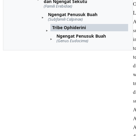
dan Ngengat Sekutu
O
(Famili Erebidae)
L
Ngengat Penusuk Buah
(Subfamili Calpinae)
A
Tribe Ophiderini
s
Ngengat Penusuk Buah
i
(Genus Eudocima)
t
t
d
w
t
d
s
A
A
A
d