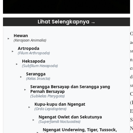
Lihat Selengkapnya →
O
Hewan
(Kerajaan Animalia)
a
Artropoda
s
(Filum Arthropoda)
n
Heksapoda
(Subfilum Hexapoda)
e
Serangga
d
(Kelas Insecta)
s
Serangga Bersayap dan Serangga yang
Pernah Bersayap
C
(Subkelas Pterygota)
(
Kupu-kupu dan Ngengat
(Ordo Lepidoptera)
E
Ngengat Owlet dan Sekutunya
S
(Superfamili Noctuoidea)
N
Ngengat Underwing, Tiger, Tussock,