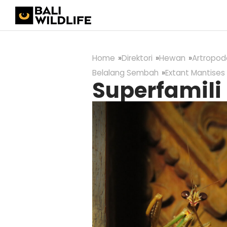
Home
Direktori
Hewan
Artropod
Belalang Sembah
Extant Mantises
Superfamili