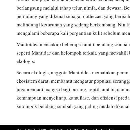
berlangsung melalui tahap telur, nimfa, dan dewasa. B
pelindung yang dikenal sebagai oothecae, yang berisi
melindungi keturunan yang sedang berkembang. Nimfa
mengalami beberapa kali pergantian kulit sebelum me
Mantoidea mencakup beberapa famili belalang sembah t
seperti Mantidae dan kelompok terkait, yang mewakili 
ekologis.
Secara ekologis, anggota Mantoidea memainkan peran 
ekosistem darat, membantu mengatur populasi serangg
juga menjadi mangsa bagi burung, reptil, amfibi, dan 
kemampuan menyelinap, kamuflase, dan efisiensi preda
kelompok belalang sembah yang paling mudah dikenali 