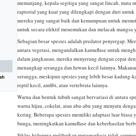
memanjang, kepala segitiga yang sangat lincah, mata 
raptorial yang kuat yang dilengkapi dengan duri untu
mereka yang sangat baik dan kemampuan untuk memu
untuk secara efektif menemukan dan melacak mangsa y
Sebagian besar spesies adalah predator penyergap. Mer
antara vegetasi, mengandalkan kamuflase untuk menghi
dalam jangkauan, mereka menyerang dengan cepat den
menangkap serangga dan hewan kecil lainnya. Makanan 
serangga, meskipun spesies yang lebih besar kadang-
ah
reptil kecil, amfibi, atau vertebrata lainnya.
Warna dan bentuk tubuh sangat bervariasi di antara sp
warna hijau, cokelat, atau abu-abu yang menyatu dengan
kering. Beberapa spesies memiliki adaptasi luar biasa 
bunga, meningkatkan kamuflase dan keberhasilan berb
Siklus hidupnya melibatkan metamorfosis tidak semp