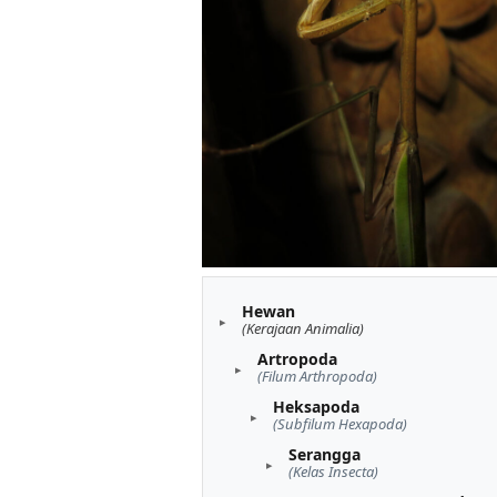
Hewan
(Kerajaan Animalia)
Artropoda
(Filum Arthropoda)
Heksapoda
(Subfilum Hexapoda)
Serangga
(Kelas Insecta)