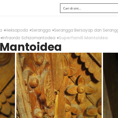
a
Heksapoda
Serangga
Serangga Bersayap dan Serang
Infraordo Schizomantodea
Superfamili Mantoidea
 Mantoidea