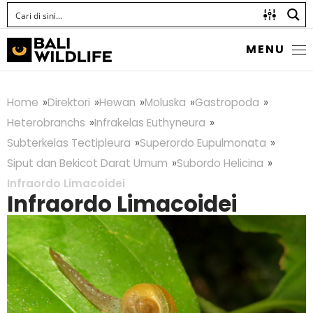
MENU
Home
Direktori
Hewan
Moluska
Gastropoda
Heterobranchs
Infrakelas Euthyneura
Subterkelas Tectipleura
Superordo Eupulmonata
Siput dan Bekicot Darat Umum
Subordo Helicina
Infraordo Limacoidei
Infraordo Limacoidei