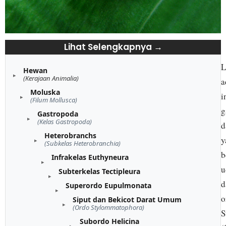
Lihat Selengkapnya →
L
Hewan
(Kerajaan Animalia)
a
Moluska
i
(Filum Mollusca)
g
Gastropoda
(Kelas Gastropoda)
d
Heterobranchs
y
(Subkelas Heterobranchia)
b
Infrakelas Euthyneura
u
Subterkelas Tectipleura
d
Superordo Eupulmonata
o
Siput dan Bekicot Darat Umum
(Ordo Stylommatophora)
S
Subordo Helicina