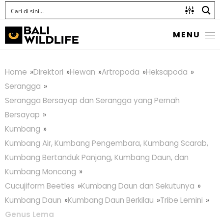
MENU
Home
Direktori
Hewan
Artropoda
Heksapoda
Serangga
Serangga Bersayap dan Serangga yang Pernah
Bersayap
Kumbang
Kumbang Air, Kumbang Pengembara, Kumbang Scarab,
Kumbang Bertanduk Panjang, Kumbang Daun, dan
Kumbang Moncong
Cucujiform Beetles
Kumbang Daun dan Sekutunya
Kumbang Daun
Kumbang Daun Berkilau
Tribe Lemini
Genus Lema