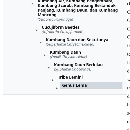
Kumbang Air, Kumbang Pengembara,
(
Kumbang Scarab, Kumbang Bertanduk
Panjang, Kumbang Daun, dan Kumbang
C
Moncong
(Subordo Polyphaga)
O
Cucujiform Beetles
C
(Infraordo Cucujiformia)
G
Kumbang Daun dan Sekutunya
(Superfamili Chrysomeloidea)
i
Kumbang Daun
t
(Famili Chrysomelidae)
l
Kumbang Daun Berkilau
(Subfamili Criocerinae)
d
Tribe Lemini
w
Genus Lema
t
d
b
s
d
d