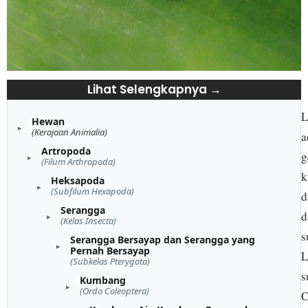
Lihat Selengkapnya →
L
Hewan
(Kerajaan Animalia)
a
Artropoda
g
(Filum Arthropoda)
k
Heksapoda
(Subfilum Hexapoda)
d
Serangga
d
(Kelas Insecta)
s
Serangga Bersayap dan Serangga yang
Pernah Bersayap
L
(Subkelas Pterygota)
s
Kumbang
(Ordo Coleoptera)
C