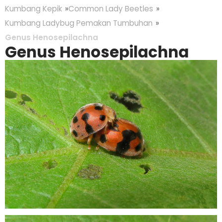
Kumbang Kepik
Common Lady Beetles
Kumbang Ladybug Pemakan Tumbuhan
Genus Henosepilachna
Genus Henosepilachna