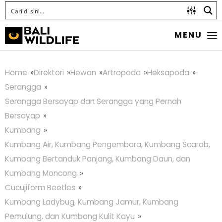
MENU
Home
Direktori
Hewan
Artropoda
Heksapoda
Serangga
Serangga Bersayap dan Serangga yang Pernah
Bersayap
Kumbang
Kumbang Air, Kumbang Pengembara, Kumbang Scarab,
Kumbang Bertanduk Panjang, Kumbang Daun, dan
Kumbang Moncong
Cucujiform Beetles
Kumbang Ladybug, Kumbang Jamur, Kumbang
Pemulung, dan Kumbang Kulit Kayu