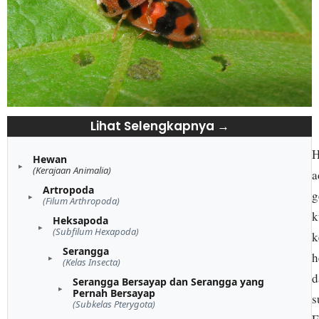
Lihat Selengkapnya →
H
Hewan
(Kerajaan Animalia)
a
Artropoda
g
(Filum Arthropoda)
k
Heksapoda
(Subfilum Hexapoda)
k
Serangga
h
(Kelas Insecta)
d
Serangga Bersayap dan Serangga yang
Pernah Bersayap
s
(Subkelas Pterygota)