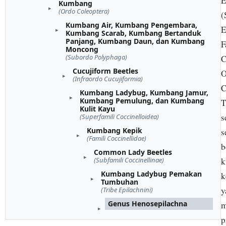
E
Kumbang
(Ordo Coleoptera)
(
Kumbang Air, Kumbang Pengembara,
E
Kumbang Scarab, Kumbang Bertanduk
Panjang, Kumbang Daun, dan Kumbang
F
Moncong
(Subordo Polyphaga)
C
Cucujiform Beetles
O
(Infraordo Cucujiformia)
C
Kumbang Ladybug, Kumbang Jamur,
Kumbang Pemulung, dan Kumbang
T
Kulit Kayu
s
(Superfamili Coccinelloidea)
Kumbang Kepik
s
(Famili Coccinellidae)
b
Common Lady Beetles
(Subfamili Coccinellinae)
k
Kumbang Ladybug Pemakan
k
Tumbuhan
y
(Tribe Epilachnini)
Genus Henosepilachna
m
p