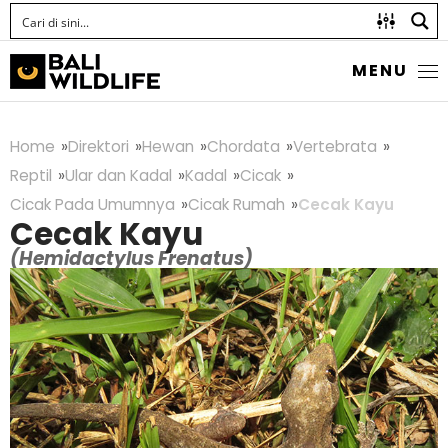
MENU
Home
Direktori
Hewan
Chordata
Vertebrata
Reptil
Ular dan Kadal
Kadal
Cicak
Cicak Pada Umumnya
Cicak Rumah
Cecak Kayu
Cecak Kayu
(Hemidactylus Frenatus)