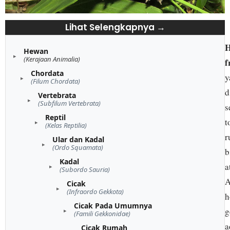
Lihat Selengkapnya →
H
Hewan
(Kerajaan Animalia)
f
Chordata
y
(Filum Chordata)
d
Vertebrata
(Subfilum Vertebrata)
s
Reptil
t
(Kelas Reptilia)
r
Ular dan Kadal
(Ordo Squamata)
b
Kadal
a
(Subordo Sauria)
A
Cicak
(Infraordo Gekkota)
h
Cicak Pada Umumnya
g
(Famili Gekkonidae)
a
Cicak Rumah