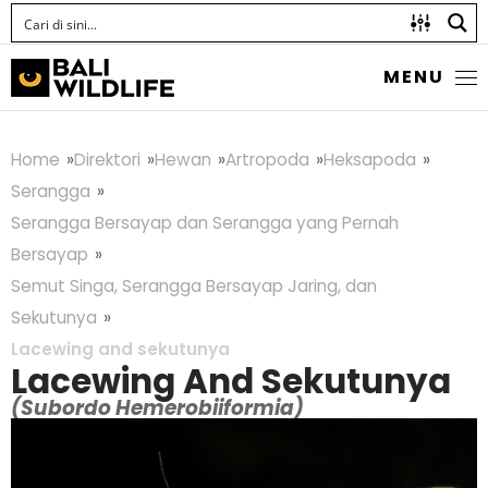
MENU
Home
Direktori
Hewan
Artropoda
Heksapoda
Serangga
Serangga Bersayap dan Serangga yang Pernah
Bersayap
Semut Singa, Serangga Bersayap Jaring, dan
Sekutunya
Lacewing and sekutunya
Lacewing And Sekutunya
(Subordo Hemerobiiformia)