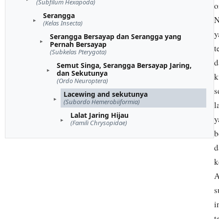
(Subfilum Hexapoda)
o
Serangga
N
(Kelas Insecta)
y
Serangga Bersayap dan Serangga yang
Pernah Bersayap
t
(Subkelas Pterygota)
d
Semut Singa, Serangga Bersayap Jaring,
dan Sekutunya
k
(Ordo Neuroptera)
s
Lacewing and sekutunya
(Subordo Hemerobiiformia)
l
Lalat Jaring Hijau
y
(Famili Chrysopidae)
b
d
k
A
s
i
t