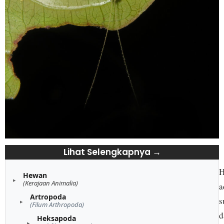
Lihat Selengkapnya →
H
Hewan
(Kerajaan Animalia)
a
Artropoda
s
(Filum Arthropoda)
d
Heksapoda