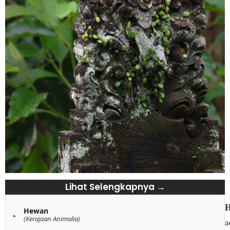
Lihat Selengkapnya →
H
Hewan
(Kerajaan Animalia)
a