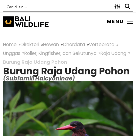
MENU
Home
Direktori
Hewan
Chordata
Vertebrata
Unggas
Roller, Kingfisher, dan Sekutunya
Raja Udang
Burung Raja Udang Pohon
Burung Raja Udang Pohon
(Subfamili Halcyoninae)