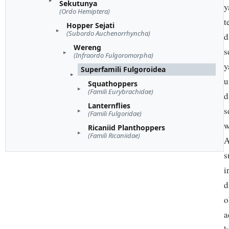
Sekutunya
y
(Ordo Hemiptera)
t
Hopper Sejati
(Subordo Auchenorrhyncha)
d
Wereng
s
(Infraordo Fulgoromorpha)
y
Superfamili Fulgoroidea
u
Squathoppers
(Famili Eurybrachidae)
d
Lanternflies
s
(Famili Fulgoridae)
w
Ricaniid Planthoppers
(Famili Ricaniidae)
A
s
i
d
o
a