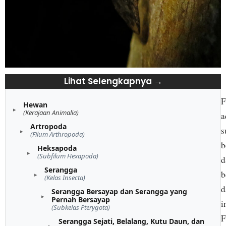
Lihat Selengkapnya →
F
Hewan
(Kerajaan Animalia)
a
Artropoda
s
(Filum Arthropoda)
b
Heksapoda
(Subfilum Hexapoda)
d
Serangga
b
(Kelas Insecta)
d
Serangga Bersayap dan Serangga yang
Pernah Bersayap
i
(Subkelas Pterygota)
F
Serangga Sejati, Belalang, Kutu Daun, dan