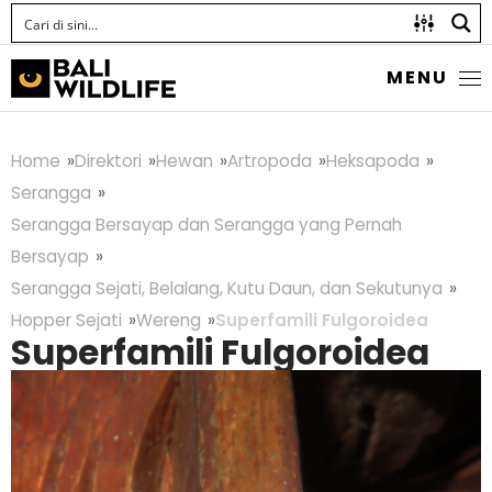
MENU
Home
Direktori
Hewan
Artropoda
Heksapoda
Serangga
Serangga Bersayap dan Serangga yang Pernah
Bersayap
Serangga Sejati, Belalang, Kutu Daun, dan Sekutunya
Hopper Sejati
Wereng
Superfamili Fulgoroidea
Superfamili Fulgoroidea