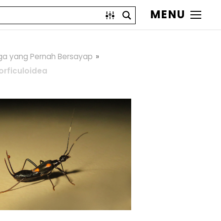
MENU
ga yang Pernah Bersayap
orficuloidea