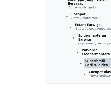
Bersayap
(Subkelas Pterygota)
Cocopet
(Ordo Dermaptera)
Extant Earwigs
(Subordo Neodermaptera
Epidermapteran
Earwigs
(Infraordo Epidermapt
Parvordo
Eteodermaptera
Superfamili
Forficuloidea
Cocopet Bias
(Famili Forficuli