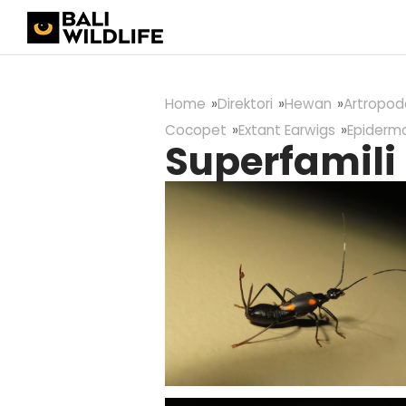
Home
Direktori
Hewan
Artropod
Cocopet
Extant Earwigs
Epiderm
Superfamili 