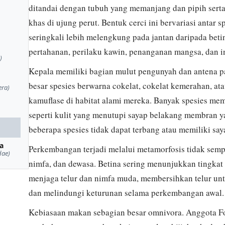
ditandai dengan tubuh yang memanjang dan pipih serta 
khas di ujung perut. Bentuk cerci ini bervariasi antar s
seringkali lebih melengkung pada jantan daripada beti
pertahanan, perilaku kawin, penanganan mangsa, dan int
)
Kepala memiliki bagian mulut pengunyah dan antena 
besar spesies berwarna cokelat, cokelat kemerahan, a
era)
kamuflase di habitat alami mereka. Banyak spesies me
seperti kulit yang menutupi sayap belakang membran ya
beberapa spesies tidak dapat terbang atau memiliki sa
a
Perkembangan terjadi melalui metamorfosis tidak sempur
dae)
nimfa, dan dewasa. Betina sering menunjukkan tingkat 
menjaga telur dan nimfa muda, membersihkan telur u
dan melindungi keturunan selama perkembangan awal.
Kebiasaan makan sebagian besar omnivora. Anggota F