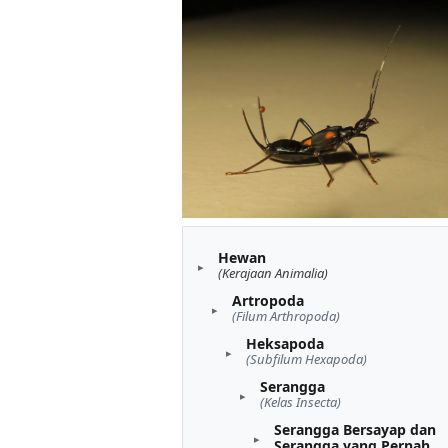
Hewan
(Kerajaan Animalia)
Artropoda
(Filum Arthropoda)
Heksapoda
(Subfilum Hexapoda)
Serangga
(Kelas Insecta)
Serangga Bersayap dan
Serangga yang Pernah