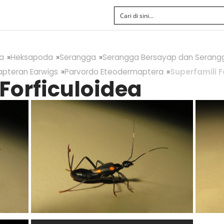
a
Heksapoda
Serangga
Serangga Bersayap dan Serang
apteran Earwigs
Parvordo Eteodermaptera
Superfamili F
Forficuloidea