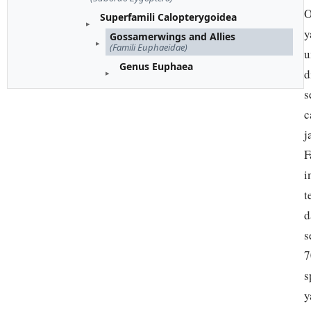
O
Superfamili Calopterygoidea
y
Gossamerwings and Allies
(Famili Euphaeidae)
u
Genus Euphaea
d
s
c
j
F
i
t
d
s
7
s
y