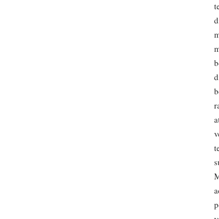
t
d
m
m
b
d
b
r
a
v
t
s
M
a
p
y