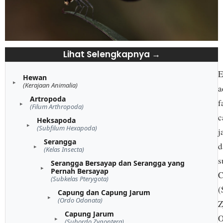
Lihat Selengkapnya →
E
Hewan
(Kerajaan Animalia)
a
Artropoda
f
(Filum Arthropoda)
c
Heksapoda
(Subfilum Hexapoda)
j
Serangga
d
(Kelas Insecta)
s
Serangga Bersayap dan Serangga yang
Pernah Bersayap
C
(Subkelas Pterygota)
(
Capung dan Capung Jarum
(Ordo Odonata)
Z
Capung Jarum
O
(Subordo Zygoptera)