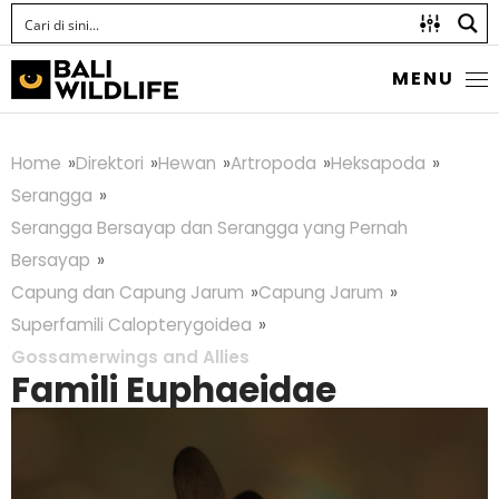
MENU
Home
Direktori
Hewan
Artropoda
Heksapoda
Serangga
Serangga Bersayap dan Serangga yang Pernah
Bersayap
Capung dan Capung Jarum
Capung Jarum
Superfamili Calopterygoidea
Gossamerwings and Allies
Famili Euphaeidae