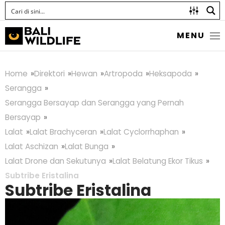
MENU
Home
Direktori
Hewan
Artropoda
Heksapoda
Serangga
Serangga Bersayap dan Serangga yang Pernah
Bersayap
Lalat
Lalat Brachyceran
Lalat Cyclorrhaphan
Lalat Aschizan
Lalat Bunga
Lalat Drone dan Sekutunya
Lalat Belatung Ekor Tikus
Subtribe Eristalina
Subtribe Eristalina