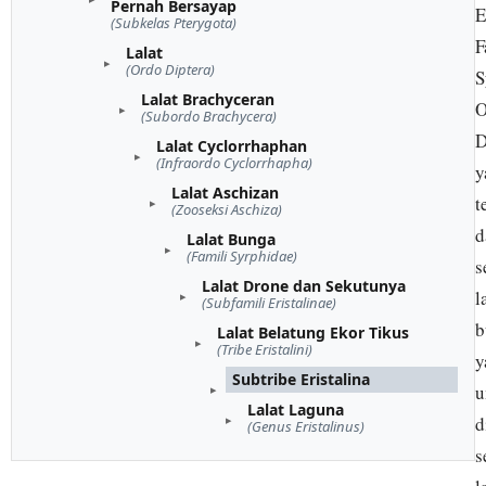
Pernah Bersayap
E
(Subkelas Pterygota)
F
Lalat
(Ordo Diptera)
S
Lalat Brachyceran
O
(Subordo Brachycera)
D
Lalat Cyclorrhaphan
(Infraordo Cyclorrhapha)
y
Lalat Aschizan
t
(Zooseksi Aschiza)
d
Lalat Bunga
(Famili Syrphidae)
s
Lalat Drone dan Sekutunya
l
(Subfamili Eristalinae)
b
Lalat Belatung Ekor Tikus
(Tribe Eristalini)
y
Subtribe Eristalina
u
Lalat Laguna
d
(Genus Eristalinus)
s