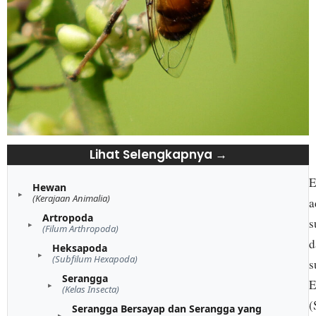
Lihat Selengkapnya →
E
Hewan
(Kerajaan Animalia)
a
Artropoda
s
(Filum Arthropoda)
d
Heksapoda
(Subfilum Hexapoda)
s
Serangga
E
(Kelas Insecta)
(
Serangga Bersayap dan Serangga yang