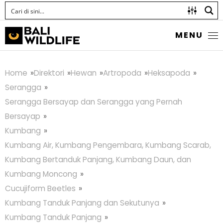
MENU
Home
Direktori
Hewan
Artropoda
Heksapoda
Serangga
Serangga Bersayap dan Serangga yang Pernah
Bersayap
Kumbang
Kumbang Air, Kumbang Pengembara, Kumbang Scarab,
Kumbang Bertanduk Panjang, Kumbang Daun, dan
Kumbang Moncong
Cucujiform Beetles
Kumbang Tanduk Panjang dan Sekutunya
Kumbang Tanduk Panjang