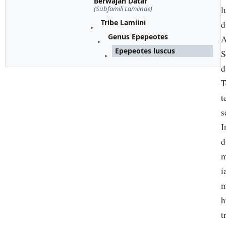
Berwajah Datar
(Subfamili Lamiinae)
l
Tribe Lamiini
d
Genus Epepeotes
A
Epepeotes luscus
S
d
T
t
s
I
d
m
i
m
h
t