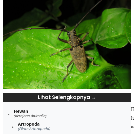
Lihat Selengkapnya →
E
Hewan
(Kerajaan Animalia)
l
Artropoda
a
(Filum Arthropoda)