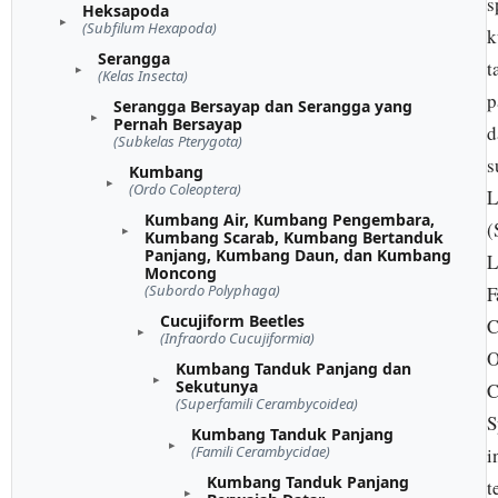
s
Heksapoda
(Subfilum Hexapoda)
k
Serangga
t
(Kelas Insecta)
p
Serangga Bersayap dan Serangga yang
Pernah Bersayap
d
(Subkelas Pterygota)
s
Kumbang
(Ordo Coleoptera)
L
Kumbang Air, Kumbang Pengembara,
(
Kumbang Scarab, Kumbang Bertanduk
Panjang, Kumbang Daun, dan Kumbang
L
Moncong
(Subordo Polyphaga)
F
Cucujiform Beetles
C
(Infraordo Cucujiformia)
O
Kumbang Tanduk Panjang dan
Sekutunya
C
(Superfamili Cerambycoidea)
S
Kumbang Tanduk Panjang
(Famili Cerambycidae)
i
Kumbang Tanduk Panjang
t