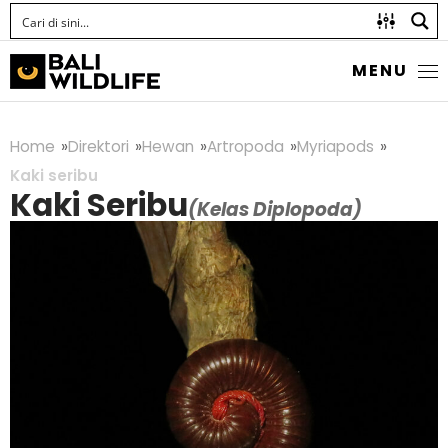
MENU
Home
Direktori
Hewan
Artropoda
Myriapods
Kaki seribu
Kaki Seribu
(Kelas Diplopoda)