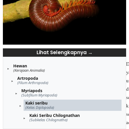
Lihat Selengkapnya →
D
Hewan
(Kerajaan Animalia)
y
Artropoda
u
(Filum Arthropoda)
d
Myriapods
(Subfilum Myriapoda)
s
Kaki seribu
k
(Kelas Diplopoda)
s
Kaki Seribu Chilognathan
(Subkelas Chilognatha)
a