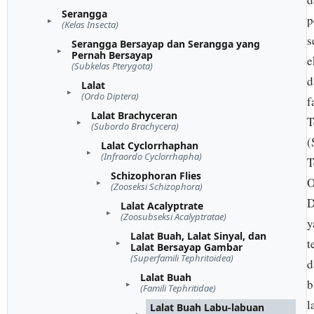
Serangga
p
(Kelas Insecta)
s
Serangga Bersayap dan Serangga yang
Pernah Bersayap
e
(Subkelas Pterygota)
d
Lalat
(Ordo Diptera)
f
Lalat Brachyceran
T
(Subordo Brachycera)
(
Lalat Cyclorrhaphan
(Infraordo Cyclorrhapha)
T
Schizophoran Flies
O
(Zooseksi Schizophora)
D
Lalat Acalyptrate
(Zoosubseksi Acalyptratae)
y
Lalat Buah, Lalat Sinyal, dan
t
Lalat Bersayap Gambar
(Superfamili Tephritoidea)
d
Lalat Buah
b
(Famili Tephritidae)
l
Lalat Buah Labu-labuan