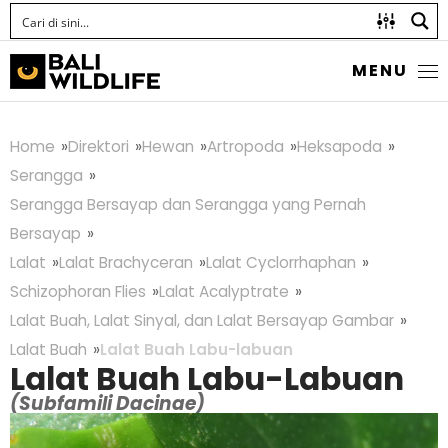
MENU
Home
Direktori
Hewan
Artropoda
Heksapoda
Serangga
Serangga Bersayap dan Serangga yang Pernah
Bersayap
Lalat
Lalat Brachyceran
Lalat Cyclorrhaphan
Schizophoran Flies
Lalat Acalyptrate
Lalat Buah, Lalat Sinyal, dan Lalat Bersayap Gambar
Lalat Buah
Lalat Buah Labu-labuan
Lalat Buah Labu-Labuan
(Subfamili Dacinae)