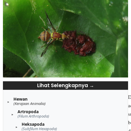
Lihat Selengkapnya →
D
Hewan
(Kerajaan Animalia)
a
Artropoda
s
(Filum Arthropoda)
b
Heksapoda
(Subfilum Hexapoda)
d