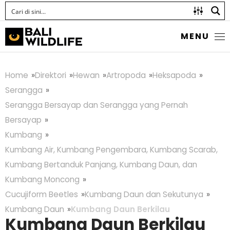
MENU
Home
Direktori
Hewan
Artropoda
Heksapoda
Serangga
Serangga Bersayap dan Serangga yang Pernah
Bersayap
Kumbang
Kumbang Air, Kumbang Pengembara, Kumbang Scarab,
Kumbang Bertanduk Panjang, Kumbang Daun, dan
Kumbang Moncong
Cucujiform Beetles
Kumbang Daun dan Sekutunya
Kumbang Daun
Kumbang Daun Berkilau
Kumbang Daun Berkilau