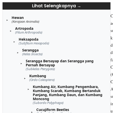
Lihat Selengkapnya →
C
Hewan
(Kerajaan Animalia)
a
Artropoda
s
(Filum Arthropoda)
k
Heksapoda
(Subfilum Hexapoda)
d
Serangga
d
(Kelas Insecta)
f
Serangga Bersayap dan Serangga yang
Pernah Bersayap
C
(Subkelas Pterygota)
(
Kumbang
(Ordo Coleoptera)
C
Kumbang Air, Kumbang Pengembara,
A
Kumbang Scarab, Kumbang Bertanduk
Panjang, Kumbang Daun, dan Kumbang
s
Moncong
(Subordo Polyphaga)
i
Cucujiform Beetles
u