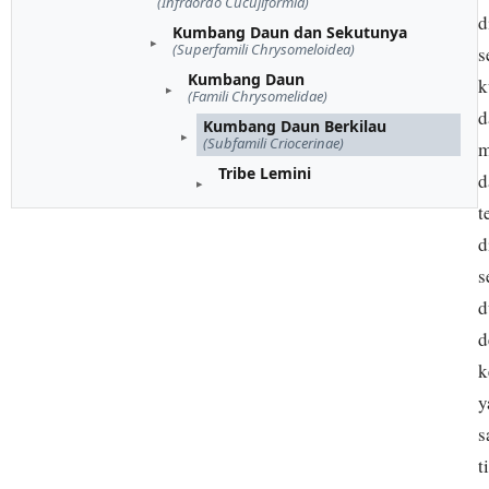
(Infraordo Cucujiformia)
d
Kumbang Daun dan Sekutunya
(Superfamili Chrysomeloidea)
s
Kumbang Daun
k
(Famili Chrysomelidae)
d
Kumbang Daun Berkilau
(Subfamili Criocerinae)
m
Tribe Lemini
d
t
d
s
d
d
k
y
s
t