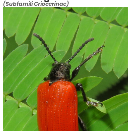
(Subfamili Criocerinae)