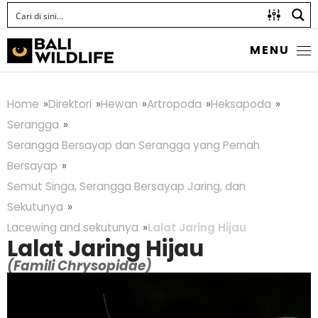
MENU
Home
Direktori
Hewan
Artropoda
Heksapoda
Serangga
Serangga Bersayap dan Serangga yang Pernah
Bersayap
Semut Singa, Serangga Bersayap Jaring, dan
Sekutunya
Lacewing and sekutunya
Lalat Jaring Hijau
Lalat Jaring Hijau
(Famili Chrysopidae)