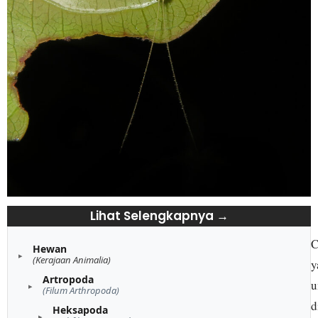
Lihat Selengkapnya →
C
Hewan
(Kerajaan Animalia)
y
Artropoda
u
(Filum Arthropoda)
d
Heksapoda