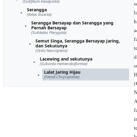
(Subfilum Hexapoda)
s
Serangga
l
(Kelas Insecta)
h
Serangga Bersayap dan Serangga yang
Pernah Bersayap
a
(Subkelas Pterygota)
f
Semut Singa, Serangga Bersayap Jaring,
dan Sekutunya
t
(Ordo Neuroptera)
d
Lacewing and sekutunya
(Subordo Hemerobiiformia)
s
Lalat Jaring Hijau
H
(Famili Chrysopidae)
(
N
A
f
i
t
l