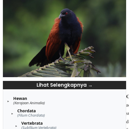
Lihat Selengkapnya →
C
Hewan
(Kerajaan Animalia)
a
Chordata
s
(Filum Chordata)
d
Vertebrata
(Subfilum Vertebrata)