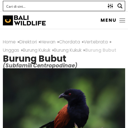
MENU
Home
Direktori
Hewan
Chordata
Vertebrata
Unggas
Burung Kukuk
Burung Kukuk
Burung Bubut
Burung Bubut
(Subfamili Centropodinae)