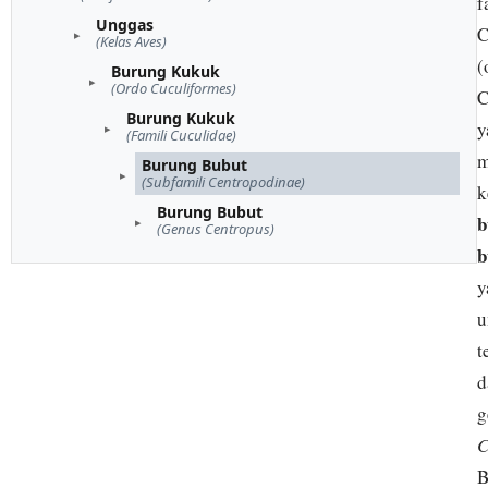
f
Unggas
C
(Kelas Aves)
(
Burung Kukuk
(Ordo Cuculiformes)
C
Burung Kukuk
y
(Famili Cuculidae)
m
Burung Bubut
(Subfamili Centropodinae)
k
Burung Bubut
b
(Genus Centropus)
b
y
u
t
d
g
C
B