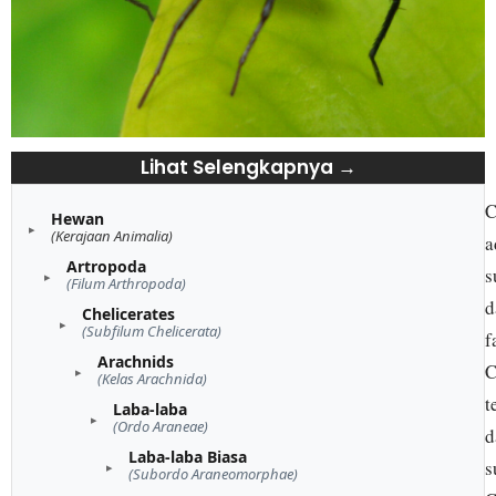
Lihat Selengkapnya →
C
Hewan
(Kerajaan Animalia)
a
Artropoda
s
(Filum Arthropoda)
d
Chelicerates
(Subfilum Chelicerata)
f
Arachnids
C
(Kelas Arachnida)
t
Laba-laba
(Ordo Araneae)
d
Laba-laba Biasa
s
(Subordo Araneomorphae)