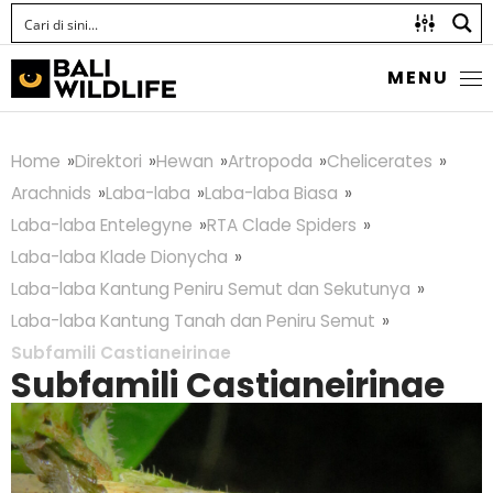
MENU
Home
Direktori
Hewan
Artropoda
Chelicerates
Arachnids
Laba-laba
Laba-laba Biasa
Laba-laba Entelegyne
RTA Clade Spiders
Laba-laba Klade Dionycha
Laba-laba Kantung Peniru Semut dan Sekutunya
Laba-laba Kantung Tanah dan Peniru Semut
Subfamili Castianeirinae
Subfamili Castianeirinae