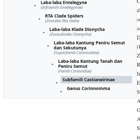
C
Laba-laba Entelegyne
(Infraordo Entelegynae)
d
RTA Clade Spiders
s
(Zooseksi Rta clade)
z
Laba-laba Klade Dionycha
(Zoosubseksi Dionycha)
D
Laba-laba Kantung Peniru Semut
(
dan Sekutunya
(Superfamili Corinnoidea)
Z
Laba-laba Kantung Tanah dan
R
Peniru Semut
(Famili Corinnidae)
I
Subfamili Castianeirinae
E
Genus Corinnomma
S
A
O
A
S
i