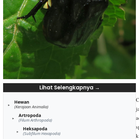
Lihat Selengkapnya →
C
Hewan
(Kerajaan Animalia)
j
Artropoda
a
(Filum Arthropoda)
s
Heksapoda
(Subfilum Hexapoda)
k