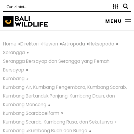
MENU
Home
Direktori
Hewan
Artropoda
Heksapoda
Serangga
Serangga Bersayap dan Serangga yang Pernah
Bersayap
Kumbang
Kumbang Air, Kumbang Pengembara, Kumbang Scarab,
Kumbang Bertanduk Panjang, Kumbang Daun, dan
Kumbang Moncong
Kumbang Scarabaeiform
Kumbang Scarab, Kumbang Rusa, dan Sekutunya
Kumbang
Kumbang Buah dan Bunga