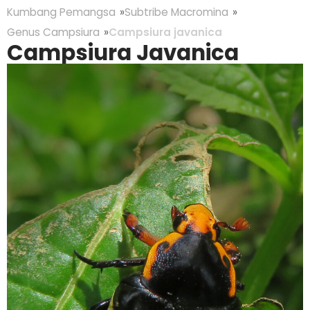
Kumbang Pemangsa
Subtribe Macromina
Genus Campsiura
Campsiura javanica
Campsiura Javanica