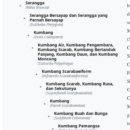
Serangga
b
(Kelas Insecta)
d
Serangga Bersayap dan Serangga yang
Pernah Bersayap
s
(Subkelas Pterygota)
M
Kumbang
(Ordo Coleoptera)
(
Kumbang Air, Kumbang Pengembara,
C
Kumbang Scarab, Kumbang Bertanduk
Panjang, Kumbang Daun, dan Kumbang
S
Moncong
(Subordo Polyphaga)
C
Kumbang Scarabaeiform
F
(Infraordo Scarabaeiformia)
S
Kumbang Scarab, Kumbang Rusa,
dan Sekutunya
O
(Superfamili Scarabaeoidea)
C
Kumbang
(Famili Scarabaeidae)
M
Kumbang Buah dan Bunga
g
(Subfamili Cetoniinae)
i
Kumbang Pemangsa