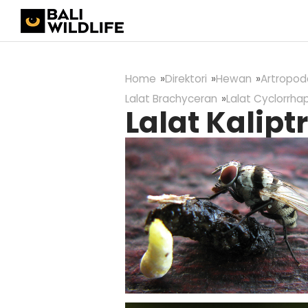
Home
Direktori
Hewan
Artropod
Lalat Brachyceran
Lalat Cyclorrha
Lalat Kalipt