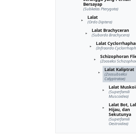
Bersayap
(Subkelas Pterygota)
Lalat
(Ordo Diptera)
Lalat Brachyceran
(Subordo Brachycera)
Lalat Cyclorrhapha
(Infraordo Cyclorrhaph
Schizophoran Fli
(Zooseksi Schizopho
Lalat Kaliptrat
(Zoosubseksi
Calyptratae)
Lalat Musko
(Superfamili
Muscoidea)
Lalat Bot, La
Hijau, dan
Sekutunya
(Superfamili
Oestroidea)