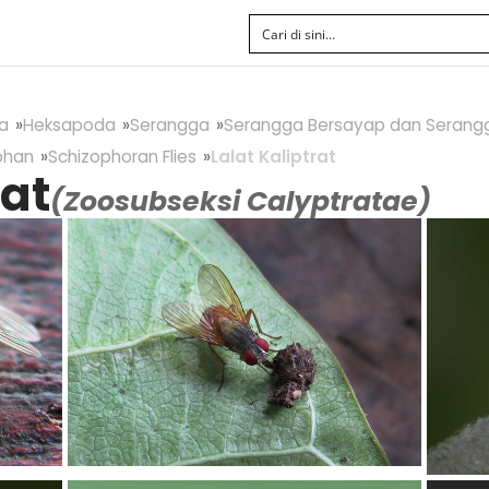
a
Heksapoda
Serangga
Serangga Bersayap dan Serang
phan
Schizophoran Flies
Lalat Kaliptrat
rat
(Zoosubseksi Calyptratae)