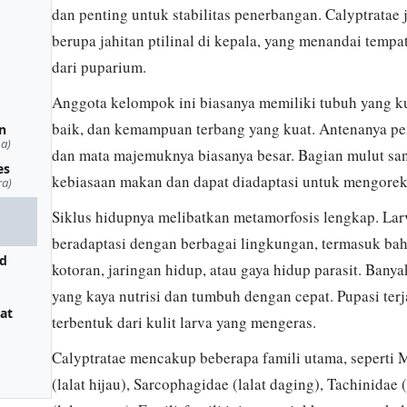
dan penting untuk stabilitas penerbangan. Calyptratae 
berupa jahitan ptilinal di kepala, yang menandai temp
dari puparium.
Anggota kelompok ini biasanya memiliki tubuh yang k
baik, dan kemampuan terbang yang kuat. Antenanya pe
n
a)
dan mata majemuknya biasanya besar. Bagian mulut san
es
kebiasaan makan dan dapat diadaptasi untuk mengorek
ra)
Siklus hidupnya melibatkan metamorfosis lengkap. Lar
beradaptasi dengan berbagai lingkungan, termasuk ba
id
kotoran, jaringan hidup, atau gaya hidup parasit. Bany
yang kaya nutrisi dan tumbuh dengan cepat. Pupasi ter
lat
terbentuk dari kulit larva yang mengeras.
Calyptratae mencakup beberapa famili utama, seperti M
(lalat hijau), Sarcophagidae (lalat daging), Tachinidae 