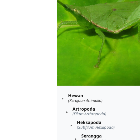
Hewan
(Kerajaan Animalia)
Artropoda
(Filum Arthropoda)
Heksapoda
(Subfilum Hexapoda)
Serangga