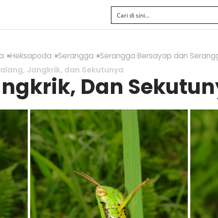
a
Heksapoda
Serangga
Serangga Bersayap dan Serang
lalang, Jangkrik, dan Sekutunya
angkrik, Dan Sekutu