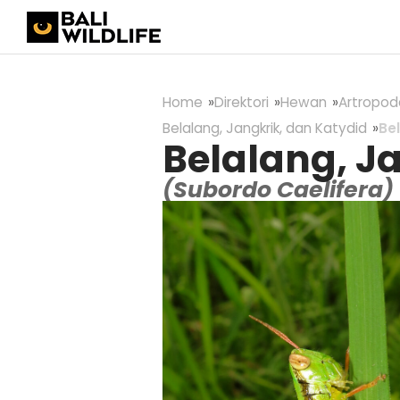
Home
Direktori
Hewan
Artropod
Belalang, Jangkrik, dan Katydid
Be
Belalang, J
(Subordo Caelifera)