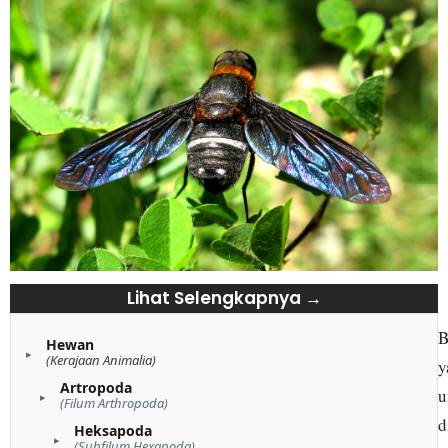
Lihat Selengkapnya →
B
Hewan
(Kerajaan Animalia)
y
Artropoda
u
(Filum Arthropoda)
d
Heksapoda
(Subfilum Hexapoda)