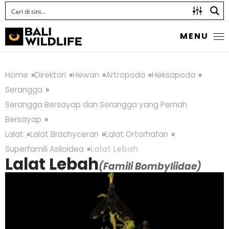
MENU
Home
Direktori
Hewan
Artropoda
Heksapoda
Serangga
Serangga Bersayap dan Serangga yang Pernah
Bersayap
Lalat
Lalat Brachyceran
Lalat Ortorhafan
Superfamili Asiloidea
Lalat Lebah
Lalat Lebah
(Famili Bombyliidae)