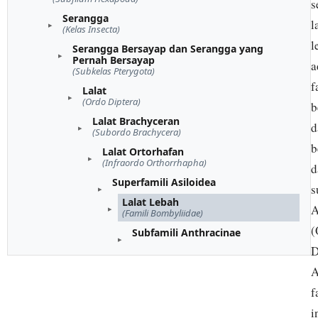
s
Serangga
l
(Kelas Insecta)
l
Serangga Bersayap dan Serangga yang
Pernah Bersayap
a
(Subkelas Pterygota)
f
Lalat
(Ordo Diptera)
b
Lalat Brachyceran
d
(Subordo Brachycera)
b
Lalat Ortorhafan
(Infraordo Orthorrhapha)
d
Superfamili Asiloidea
s
Lalat Lebah
A
(Famili Bombyliidae)
(
Subfamili Anthracinae
D
A
f
i