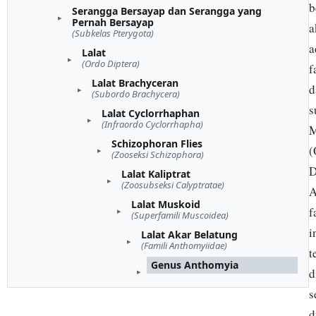
b
Serangga Bersayap dan Serangga yang
Pernah Bersayap
a
(Subkelas Pterygota)
a
Lalat
(Ordo Diptera)
f
Lalat Brachyceran
d
(Subordo Brachycera)
s
Lalat Cyclorrhaphan
(Infraordo Cyclorrhapha)
M
Schizophoran Flies
(
(Zooseksi Schizophora)
D
Lalat Kaliptrat
(Zoosubseksi Calyptratae)
A
Lalat Muskoid
f
(Superfamili Muscoidea)
i
Lalat Akar Belatung
(Famili Anthomyiidae)
t
Genus Anthomyia
d
s
d