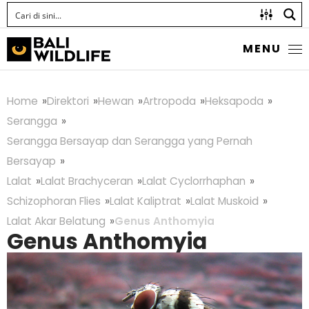
MENU
Home
Direktori
Hewan
Artropoda
Heksapoda
Serangga
Serangga Bersayap dan Serangga yang Pernah
Bersayap
Lalat
Lalat Brachyceran
Lalat Cyclorrhaphan
Schizophoran Flies
Lalat Kaliptrat
Lalat Muskoid
Lalat Akar Belatung
Genus Anthomyia
Genus Anthomyia