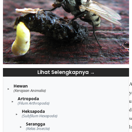
Lihat Selengkapnya →
A
Hewan
(Kerajaan Animalia)
y
Artropoda
u
(Filum Arthropoda)
d
Heksapoda
(Subfilum Hexapoda)
s
Serangga
l
(Kelas Insecta)