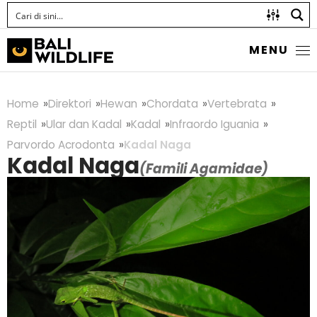
MENU
Home
Direktori
Hewan
Chordata
Vertebrata
Reptil
Ular dan Kadal
Kadal
Infraordo Iguania
Parvordo Acrodonta
Kadal Naga
Kadal Naga
(Famili Agamidae)