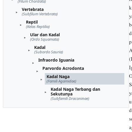
(Filum Chordata)
k
Vertebrata
(Subfilum Vertebrata)
y
Reptil
b
(Kelas Reptilia)
d
Ular dan Kadal
(Ordo Squamata)
p
Kadal
A
(Subordo Sauria)
(
Infraordo Iguania
I
Parvordo Acrodonta
O
Kadal Naga
(Famili Agamidae)
S
Kadal Naga Terbang dan
y
Sekutunya
(Subfamili Draconinae)
u
d
s
a