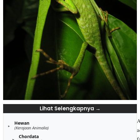
Lihat Selengkapnya →
A
Hewan
(Kerajaan Animalia)
a
Chordata
f