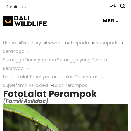
MENU
Home
Directory
Hewan
Artropoda
Heksapoda
Serangga
Serangga Bersayap dan Serangga yang Pernah
Bersayap
Lalat
Lalat Brachyceran
Lalat Ortorhafan
Superfamili Asiloidea
Lalat Perampok
Foto
Lalat Perampok
(Famili Asilidae)